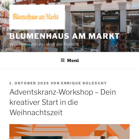
Zum
Inhalt
springen
BLUMENHAUS AM MARKT
Willkommen in der Welt der Floristik
Menü
VERÖFFENTLICHT
1. OKTOBER 2025
VON
ENRIQUE DOLESCHY
AM
Adventskranz-Workshop – Dein
kreativer Start in die
Weihnachtszeit