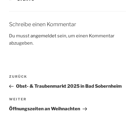
Schreibe einen Kommentar
Du musst
angemeldet
sein, um einen Kommentar
abzugeben.
Beitragsnavigation
Vorheriger
ZURÜCK
Beitrag
Obst- & Traubenmarkt 2025 in Bad Sobernheim
Nächster
WEITER
Beitrag
Öffnungszeiten an Weihnachten