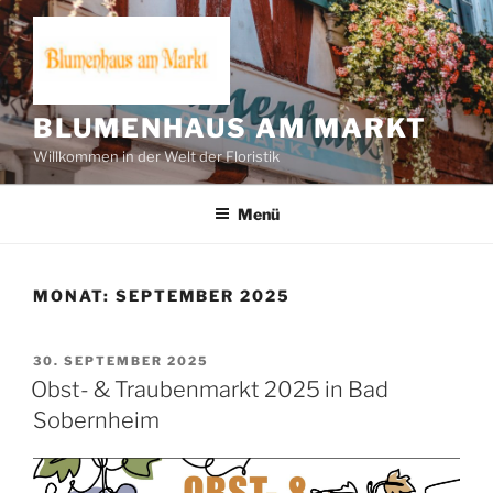
Zum
Inhalt
springen
BLUMENHAUS AM MARKT
Willkommen in der Welt der Floristik
Menü
MONAT:
SEPTEMBER 2025
VERÖFFENTLICHT
30. SEPTEMBER 2025
AM
Obst- & Traubenmarkt 2025 in Bad
Sobernheim